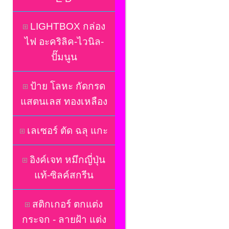
LIGHTBOX กล่อง
ไฟ อะคริลิค-ไวนิล-
ปั๊มนูน
ป้าย โลหะ กัดกรด
แสตนเลส ทองเหลือง
เลเซอร์ ตัด ฉลุ แกะ
อิงค์เจท หมึกญี่ปุ่น
แท้-ซิลค์สกรีน
สติกเกอร์ ตกแต่ง
กระจก - ลายฝ้า แต่ง