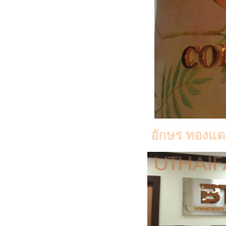
อักษร ทองแ