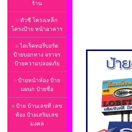
ร้าน
ตัวซี โครงเหล็ก
โครงป้าย หน้าอาคาร
ไดเร็คทอรี่บอร์ด
ป้ายบอกทาง จราจร
ป้ายความปลอดภัย
ป้ายหน้าห้อง ป้าย
แผนก ป้ายชื่อ
ป้าย บ้านเลขที่ เลข
ห้อง ป้ายเสริมเลข
มงคล