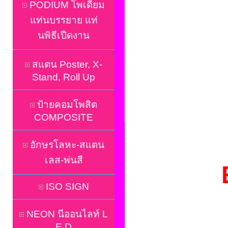
PODIUM โพเดี่ยม
แท่นบรรยาย แท่
นพิธีเปืดงาน
สแตน Poster, X-
Stand, Roll Up
ป้ายคอมโพสิต
COMPOSITE
อักษรโลหะ-สแตน
เลส-พ่นสี
ISO SIGN
NEON นีออนไลท์ L
E D