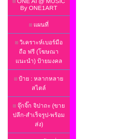
ONE AI @ MUSIC
By ONE1ART
แผนที่
วิเคราะห์เบอร์มือ
ถือ ฟรี (โฆษณา
แนะนำ) ป้ายมงคล
ป้าย : หลากหลาย
สไตล์
จุ๊กจิ๊ก จิปาถะ (ขาย
ปลีก-สำเร็จรูป-พร้อม
ส่ง)