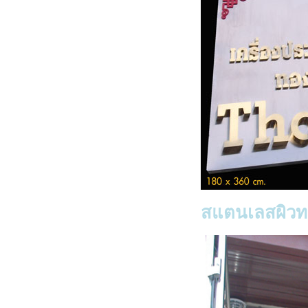
สแตนเลสผิวท