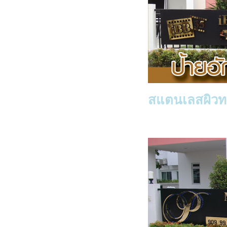
สแตนเลสผิวท