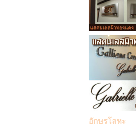
อักษรโลหะ