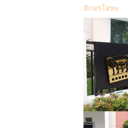
อักษรโลหะ