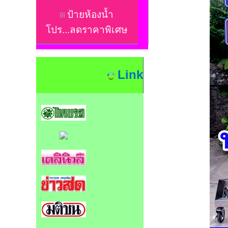
ป้ายห้องน้ำ
โปร...ลดราคาพิเศษ
Link