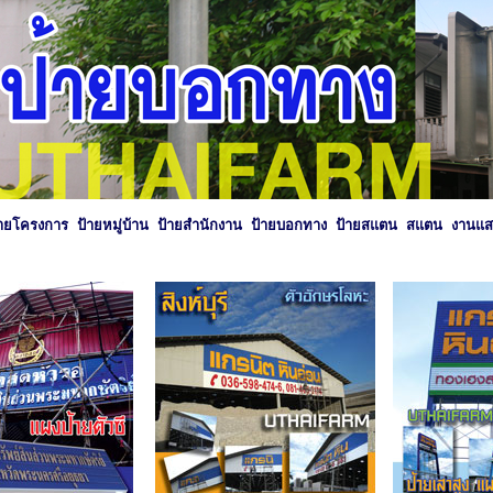
้ายโครงการ ป้ายหมู่บ้าน ป้ายสำนักงาน ป้ายบอกทาง ป้ายสแตน สแตน งาน