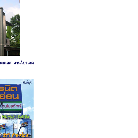
แสตนเลส งานโปรเจค