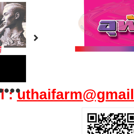
l :
uthaifarm@gmai