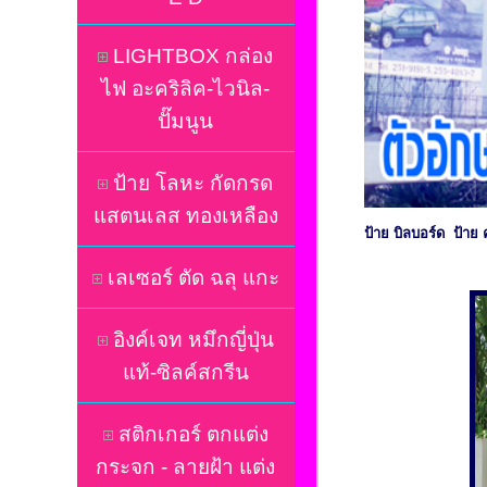
LIGHTBOX กล่อง
ไฟ อะคริลิค-ไวนิล-
ปั๊มนูน
ป้าย โลหะ กัดกรด
แสตนเลส ทองเหลือง
ป้าย บิลบอร์ด ป้าย 
เลเซอร์ ตัด ฉลุ แกะ
อิงค์เจท หมึกญี่ปุ่น
แท้-ซิลค์สกรีน
สติกเกอร์ ตกแต่ง
กระจก - ลายฝ้า แต่ง