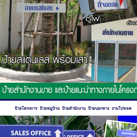
ป้ายโครงการ ป้ายหมู่บ้าน ป้ายสำนักงาน ป้ายบอกทาง งานโปรเจค