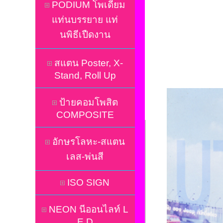
PODIUM โพเดี่ยม
แท่นบรรยาย แท่
นพิธีเปืดงาน
สแตน Poster, X-
Stand, Roll Up
ป้ายคอมโพสิต
COMPOSITE
อักษรโลหะ-สแตน
เลส-พ่นสี
ISO SIGN
NEON นีออนไลท์ L
E D