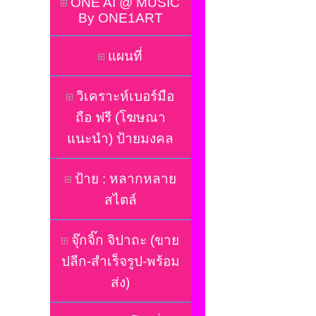
ONE AI @ MUSIC
By ONE1ART
แผนที่
วิเคราะห์เบอร์มือ
ถือ ฟรี (โฆษณา
แนะนำ) ป้ายมงคล
ป้าย : หลากหลาย
สไตล์
จุ๊กจิ๊ก จิปาถะ (ขาย
ปลีก-สำเร็จรูป-พร้อม
ส่ง)