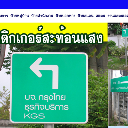
รงการ ป้ายหมู่บ้าน ป้ายสำนักงาน ป้ายบอกทาง ป้ายสแตน สแตน งานแสตนเ