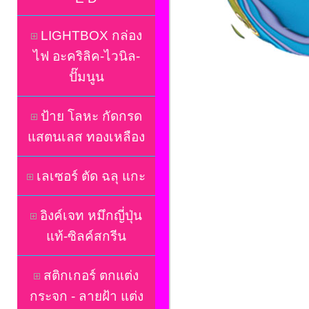
LIGHTBOX กล่อง
ไฟ อะคริลิค-ไวนิล-
ปั๊มนูน
ป้าย โลหะ กัดกรด
แสตนเลส ทองเหลือง
เลเซอร์ ตัด ฉลุ แกะ
อิงค์เจท หมึกญี่ปุ่น
แท้-ซิลค์สกรีน
สติกเกอร์ ตกแต่ง
กระจก - ลายฝ้า แต่ง