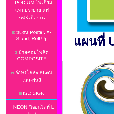
PODIUM โพเดี่ยม
แท่นบรรยาย แท่
นพิธีเปืดงาน
สแตน Poster, X-
แผนที
Stand, Roll Up
ป้ายคอมโพสิต
COMPOSITE
อักษรโลหะ-สแตน
เลส-พ่นสี
ISO SIGN
NEON นีออนไลท์ L
E D