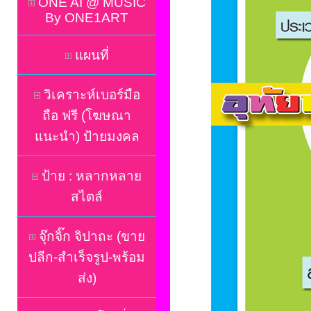
ONE AI @ MUSIC
By ONE1ART
แผนที่
วิเคราะห์เบอร์มือ
ถือ ฟรี (โฆษณา
แนะนำ) ป้ายมงคล
ป้าย : หลากหลาย
สไตล์
จุ๊กจิ๊ก จิปาถะ (ขาย
ปลีก-สำเร็จรูป-พร้อม
ส่ง)