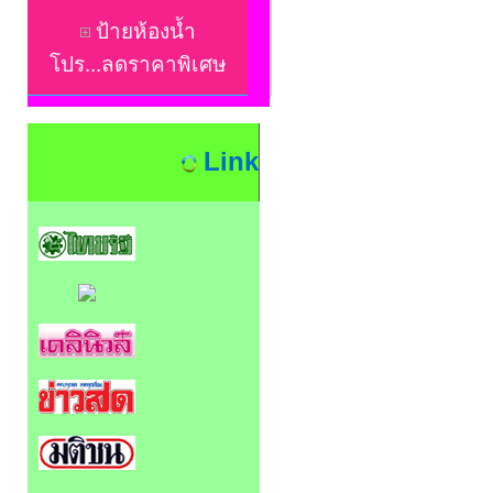
ป้ายห้องน้ำ
โปร...ลดราคาพิเศษ
Link