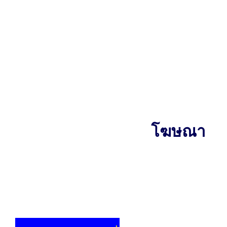
โฆษณา