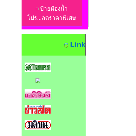
ป้ายห้องน้ำ
โปร...ลดราคาพิเศษ
Link