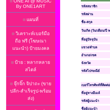
ONE AI @ MUSIC
By ONE1ART
รหัสสมาชิก
รหัสผ่าน
แผนที่
ชื่อ-สกุล
วันเกิด (วัน/เดือน/ปี 
วิเคราะห์เบอร์มือ
ที่อยู่ปัจจุบัน
ถือ ฟรี (โฆษณา
แขวง/ตำบล
แนะนำ) ป้ายมงคล
อำเภอ/เขต
ป้าย : หลากหลาย
จังหวัด
สไตล์
รหัสไปรษณีย์
จุ๊กจิ๊ก จิปาถะ (ขาย
เบอร์โทรศัพท์ที่ติดต
ปลีก-สำเร็จรูป-พร้อม
ที่อยู่ทางอีเมล์
ส่ง)
รหัสผู้แนะนำ
ชื่อผู้แนะนำ