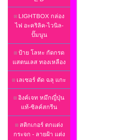
LIGHTBOX กล่อง
ไฟ อะคริลิค-ไวนิล-
ปั๊มนูน
ป้าย โลหะ กัดกรด
แสตนเลส ทองเหลือง
เลเซอร์ ตัด ฉลุ แกะ
อิงค์เจท หมึกญี่ปุ่น
แท้-ซิลค์สกรีน
สติกเกอร์ ตกแต่ง
กระจก - ลายฝ้า แต่ง