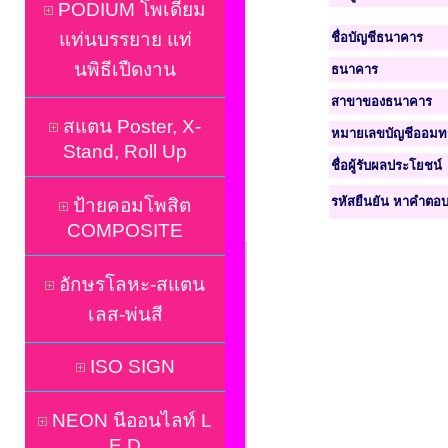
PODIUM โพเดี่ยม
แท่นบรรยาย แท่
ชื่อบัญชีธนาคาร
นพิธีเปืดงาน
ธนาคาร
สาขาของธนาคาร
สแตน Poster, X-
หมายเลขบัญชีออมทรั
Stand, Roll Up
ชื่อผู้รับผลประโยชน์
รหัสยืนยัน หาคำตอบ
ป้ายคอมโพสิต
COMPOSITE
อักษรโลหะ-สแตน
เลส-พ่นสี
ISO SIGN
NEON นีออนไลท์ L
E D