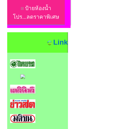
ป้ายห้องน้ำ
โปร...ลดราคาพิเศษ
Link