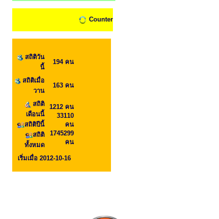
Counter
สถิติวัน
194 คน
นี้
สถิติเมื่อ
163 คน
วาน
สถิติ
1212 คน
เดือนนี้
33110
สถิติปีนี้
คน
1745299
สถิติ
คน
ทั้งหมด
เริ่มเมื่อ 2012-10-16