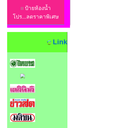
ป้ายห้องน้ำ
โปร...ลดราคาพิเศษ
Link