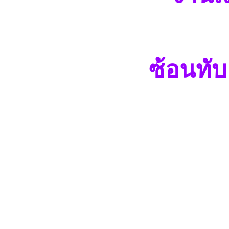
ซ้อนทับ