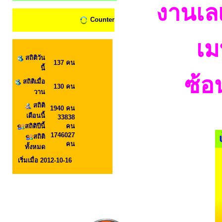
งานเล
Counter
เม
สถิติวัน
137 คน
นี้
ซ้อ
สถิติเมื่อ
130 คน
วาน
สถิติ
1940 คน
เดือนนี้
33838
สถิติปีนี้
คน
1746027
สถิติ
คน
ทั้งหมด
เริ่มเมื่อ 2012-10-16