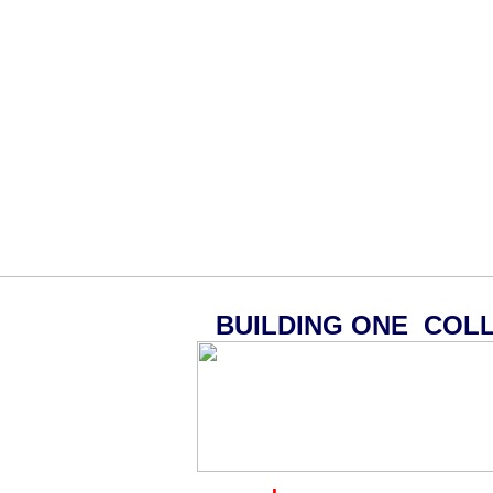
BUILDING ONE COL