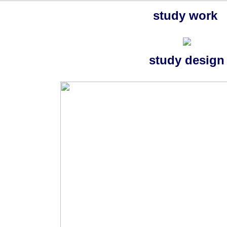
study work
study design