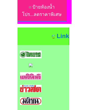
ป้ายห้องน้ำ
โปร...ลดราคาพิเศษ
Link