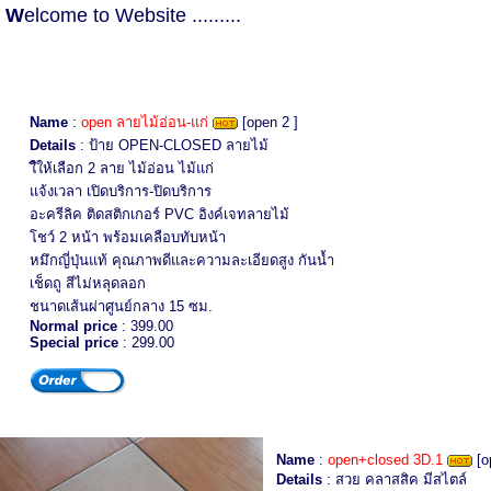
W
elcome to Website .........
Name
:
open ลายไม้อ่อน-แก่
[open 2 ]
Details
: ป้าย OPEN-CLOSED ลายไม้
ใีให้เลือก 2 ลาย ไม้อ่อน ไม้แก่
แจ้งเวลา เปิดบริการ-ปิดบริการ
อะครีลิค ติดสติกเกอร์ PVC อิงค์เจทลายไม้
โชว์ 2 หน้า พร้อมเคลือบทับหน้า
หมึกญี่ปุ่นแท้ คุณภาพดีและความละเอียดสูง กันน้ำ
เช็ดถู สีไม่หลุดลอก
ชนาดเส้นผ่าศูนย์กลาง 15 ซม.
Normal price
: 399.00
Special price
: 299.00
Name
:
open+closed 3D.1
[o
Details
: สวย คลาสสิค มีสไตล์